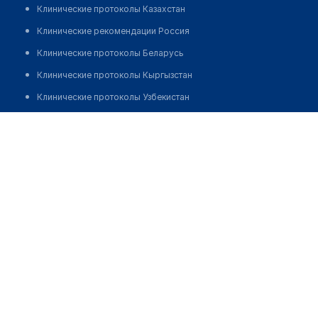
Клинические протоколы Казахстан
Клинические рекомендации Россия
Клинические протоколы Беларусь
Клинические протоколы Кыргызстан
Клинические протоколы Узбекистан
Клинические протоколы диагностики и лечения
Стоматология "ДАНТИСТ"
Обзоры мировой медицинской периодики
Позвонить
Заболевания: обзорные статьи
Новости здравоохранения
Медикаменты
Лабораторные показатели
Медицинские термины
Мобильные приложения
клиникам
МИС для клиники