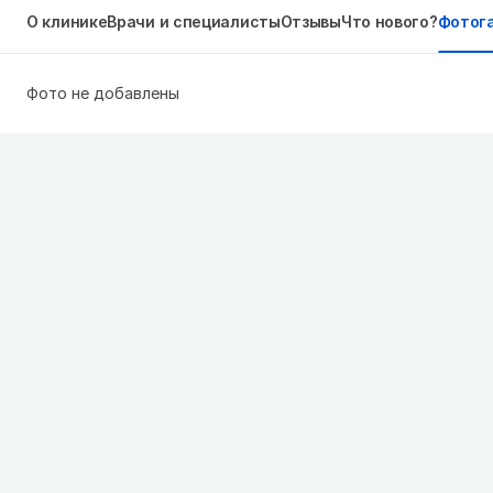
О клинике
Врачи и специалисты
Отзывы
Что нового?
Фотог
Фото не добавлены