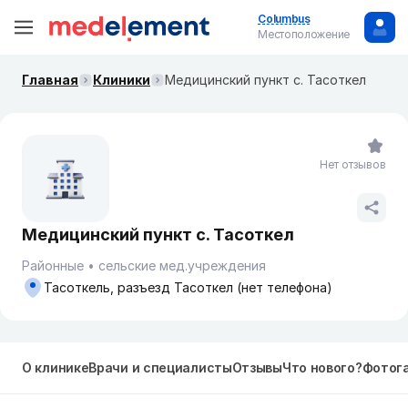
Columbus
Местоположение
Главная
Клиники
Медицинский пункт с. Тасоткел
Нет отзывов
Медицинский пункт с. Тасоткел
Районные
сельские мед.учреждения
Тасоткель, разъезд Тасоткел (нет телефона)
О клинике
Врачи и специалисты
Отзывы
Что нового?
Фотог