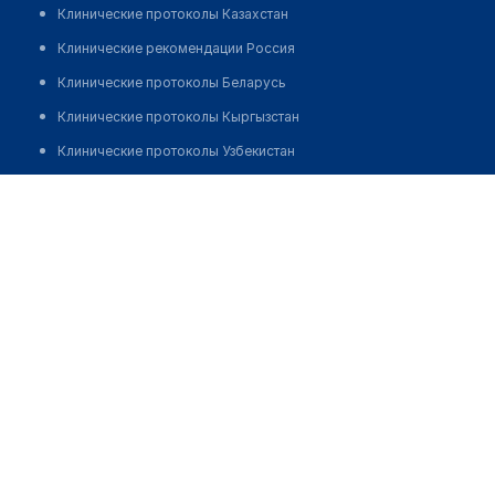
Клинические протоколы Казахстан
Клинические рекомендации Россия
Клинические протоколы Беларусь
Клинические протоколы Кыргызстан
Клинические протоколы Узбекистан
Клинические протоколы диагностики и лечения
Медицинский пункт с. Тасоткел
Обзоры мировой медицинской периодики
Заболевания: обзорные статьи
Новости здравоохранения
Медикаменты
Лабораторные показатели
Медицинские термины
Мобильные приложения
клиникам
МИС для клиники