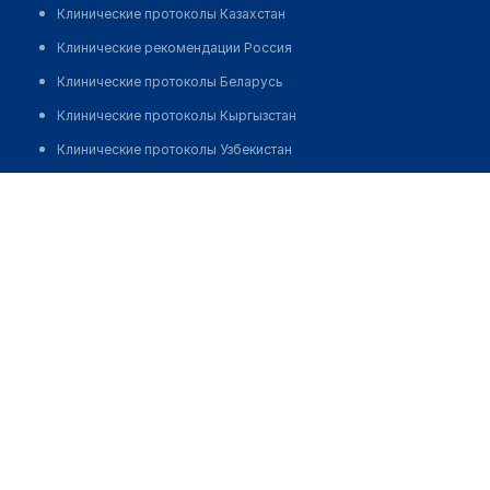
Клинические протоколы Казахстан
Клинические рекомендации Россия
Клинические протоколы Беларусь
Клинические протоколы Кыргызстан
Клинические протоколы Узбекистан
Клинические протоколы диагностики и лечения
​Стоматологическая клиника "DR.BATRALIEV"
Обзоры мировой медицинской периодики
Позвонить
Заболевания: обзорные статьи
Новости здравоохранения
Медикаменты
Лабораторные показатели
Медицинские термины
Мобильные приложения
клиникам
МИС для клиники