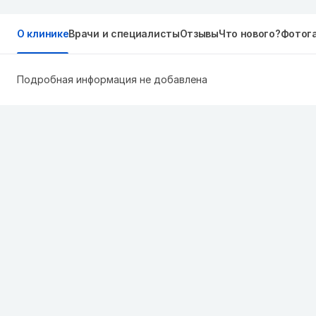
О клинике
Врачи и специалисты
Отзывы
Что нового?
Фотог
Подробная информация не добавлена