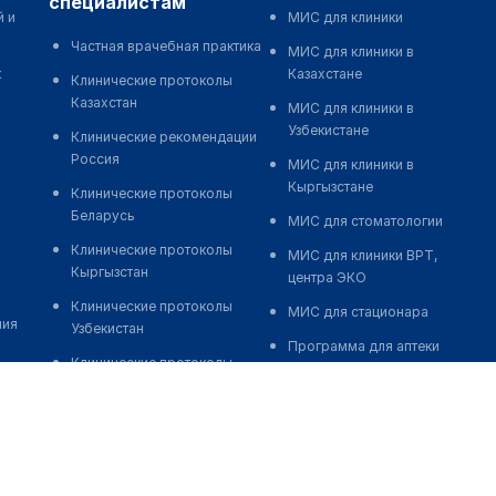
специалистам
й и
МИС для клиники
Частная врачебная практика
МИС для клиники в
к
Казахстане
Клинические протоколы
Казахстан
МИС для клиники в
Узбекистане
Клинические рекомендации
Россия
МИС для клиники в
Кыргызстане
Клинические протоколы
Беларусь
МИС для стоматологии
Клинические протоколы
МИС для клиники ВРТ,
Кыргызстан
центра ЭКО
Клинические протоколы
МИС для стационара
ния
Узбекистан
Программа для аптеки
Клинические протоколы
Автоматизация блока
диагностики и лечения
питания
Обзоры мировой
Реклама и продвижение
медицинской периодики
клиник
Заболевания: обзорные
Разработка сайта клиники