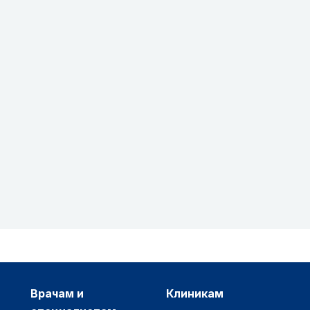
врачам и
клиникам