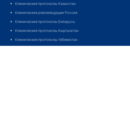
Клинические протоколы Казахстан
Клинические рекомендации Россия
Клинические протоколы Беларусь
Клинические протоколы Кыргызстан
Клинические протоколы Узбекистан
Клинические протоколы диагностики и лечения
Фельдшерско-акушерский пункт с. Актекше
Обзоры мировой медицинской периодики
Позвонить
Заболевания: обзорные статьи
Новости здравоохранения
Медикаменты
Лабораторные показатели
Медицинские термины
Мобильные приложения
клиникам
МИС для клиники