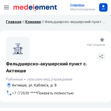
Columbus
Местоположение
Главная
Клиники
Фельдшерско-акушерский пункт с. Актекше
Нет отзывов
Фельдшерско-акушерский пункт с.
Актекше
Районные
сельские мед.учреждения
Актекше, ул. Каблиса, д. 8
+7 (72838 ****
Показать полностью