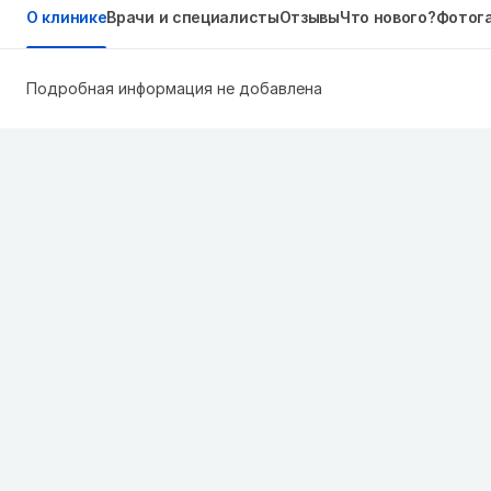
О клинике
Врачи и специалисты
Отзывы
Что нового?
Фотог
Подробная информация не добавлена