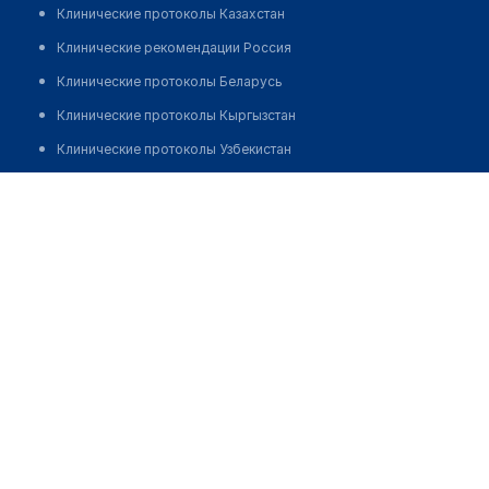
Клинические протоколы Казахстан
Клинические рекомендации Россия
Клинические протоколы Беларусь
Клинические протоколы Кыргызстан
Клинические протоколы Узбекистан
Клинические протоколы диагностики и лечения
Фельдшерско-акушерский пункт с. Актекше
Обзоры мировой медицинской периодики
Позвонить
Заболевания: обзорные статьи
Новости здравоохранения
Медикаменты
Лабораторные показатели
Медицинские термины
Мобильные приложения
клиникам
МИС для клиники