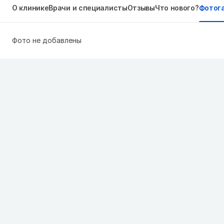
О клинике
Врачи и специалисты
Отзывы
Что нового?
Фотог
Фото не добавлены