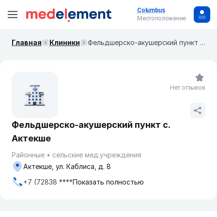
Columbus
Местоположение
Главная
Клиники
Фельдшерско-акушерский пункт с. Актекше
Нет отзывов
Фельдшерско-акушерский пункт с.
Актекше
Районные
сельские мед.учреждения
Актекше, ул. Каблиса, д. 8
+7 (72838 ****
Показать полностью