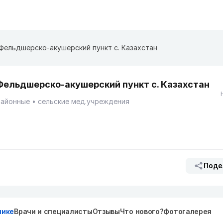
Фельдшерско-акушерский пункт с. Казахстан
Фельдшерско-акушерский пункт с. Казахстан
Районные
сельские мед.учреждения
Поде
нике
Врачи и специалисты
Отзывы
Что нового?
Фотогалерея