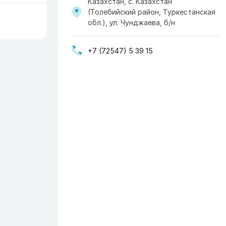
Казахстан, с. Казахстан
(Толебийский район, Туркестанская
обл.), ул. Чунджаева, б/н
+7 (72547) 5 39 15