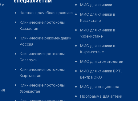
специалистам
й и
МИС для клиники
Частная врачебная практика
МИС для клиники в
к
Казахстане
Клинические протоколы
Казахстан
МИС для клиники в
Узбекистане
Клинические рекомендации
Россия
МИС для клиники в
Кыргызстане
Клинические протоколы
Беларусь
МИС для стоматологии
Клинические протоколы
МИС для клиники ВРТ,
Кыргызстан
центра ЭКО
Клинические протоколы
МИС для стационара
ния
Узбекистан
Программа для аптеки
Клинические протоколы
Автоматизация блока
диагностики и лечения
питания
Обзоры мировой
Реклама и продвижение
медицинской периодики
клиник
Заболевания: обзорные
Разработка сайта клиники