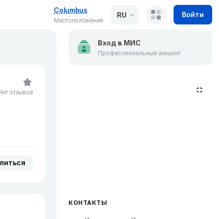
Columbus
Войти
RU
Местоположение
Вход в МИС
Профессиональный аккаунт
Нет отзывов
литься
КОНТАКТЫ