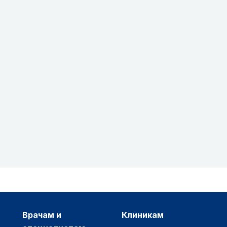
врачам и
клиникам