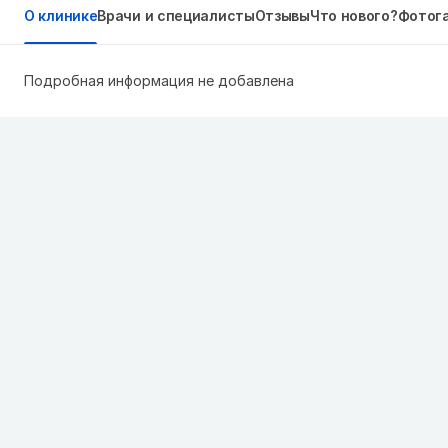
О клинике
Врачи и специалисты
Отзывы
Что нового?
Фотог
Подробная информация не добавлена