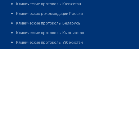
Клинические протоколы Казахстан
Клинические рекомендации Россия
Клинические протоколы Беларусь
Клинические протоколы Кыргызстан
Клинические протоколы Узбекистан
Клинические протоколы диагностики и лечения
Центр планирования семьи "САЛОМЕЯ"
Обзоры мировой медицинской периодики
Позвонить
Заболевания: обзорные статьи
Новости здравоохранения
Медикаменты
Лабораторные показатели
Медицинские термины
Мобильные приложения
клиникам
МИС для клиники