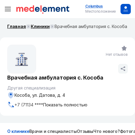
Columbus
Местоположение
Главная
Клиники
Врачебная амбулатория с. Кособа
Нет отзывов
Врачебная амбулатория с. Кособа
Другая специализация
Кособа, ул. Датова, д. 4
+7 (71134 ****
Показать полностью
О клинике
Врачи и специалисты
Отзывы
Что нового?
Фотог