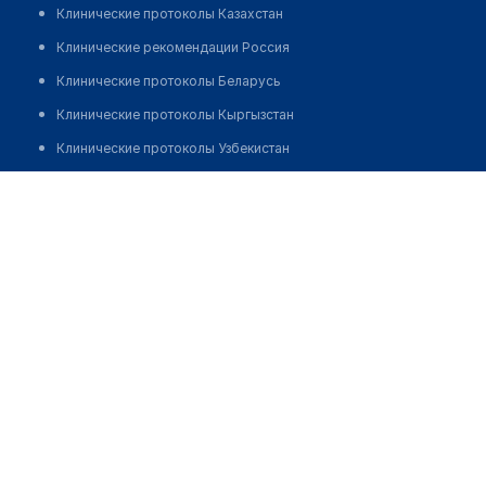
Клинические протоколы Казахстан
Клинические рекомендации Россия
Клинические протоколы Беларусь
Клинические протоколы Кыргызстан
Клинические протоколы Узбекистан
Клинические протоколы диагностики и лечения
Врачебная амбулатория с. Кособа
Обзоры мировой медицинской периодики
Позвонить
Заболевания: обзорные статьи
Новости здравоохранения
Медикаменты
Лабораторные показатели
Медицинские термины
Мобильные приложения
клиникам
МИС для клиники