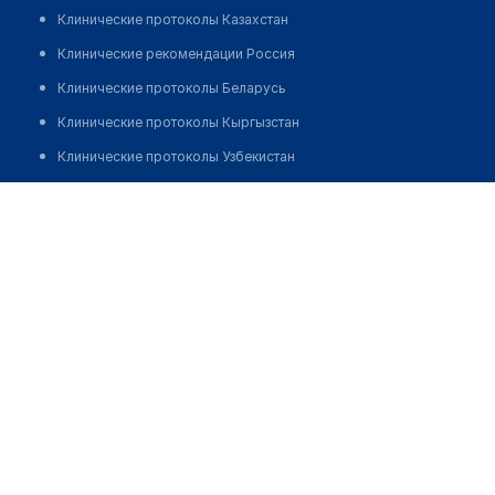
Клинические протоколы Казахстан
Клинические рекомендации Россия
Клинические протоколы Беларусь
Клинические протоколы Кыргызстан
Клинические протоколы Узбекистан
Клинические протоколы диагностики и лечения
Фельдшерско-акушерский пункт с. Нежинка
Обзоры мировой медицинской периодики
Позвонить
Заболевания: обзорные статьи
Новости здравоохранения
Медикаменты
Лабораторные показатели
Медицинские термины
Мобильные приложения
клиникам