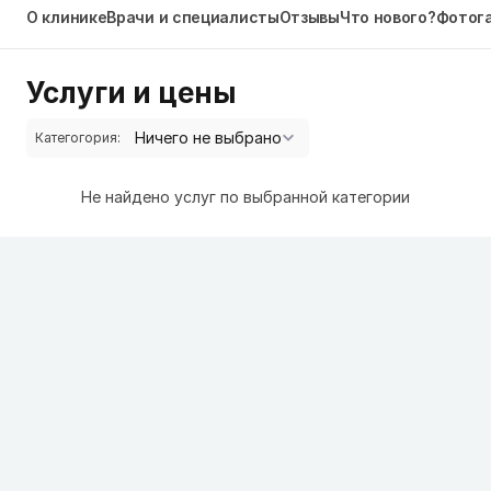
О клинике
Врачи и специалисты
Отзывы
Что нового?
Фотог
Услуги и цены
Категогория:
Не найдено услуг по выбранной категории