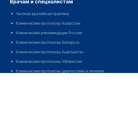
врачам и специалистам
Частная врачебная практика
Клинические протоколы Казахстан
Клинические рекомендации Россия
Клинические протоколы Беларусь
Клинические протоколы Кыргызстан
Клинические протоколы Узбекистан
Клинические протоколы диагностики и лечения
Лечебно-диагностический центр "МРТ-НЕВА"
Обзоры мировой медицинской периодики
Позвонить
Заболевания: обзорные статьи
Новости здравоохранения
Медикаменты
Лабораторные показатели
Медицинские термины
Мобильные приложения