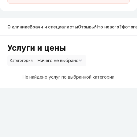
О клинике
Врачи и специалисты
Отзывы
Что нового?
Фотог
Услуги и цены
Категогория:
Не найдено услуг по выбранной категории