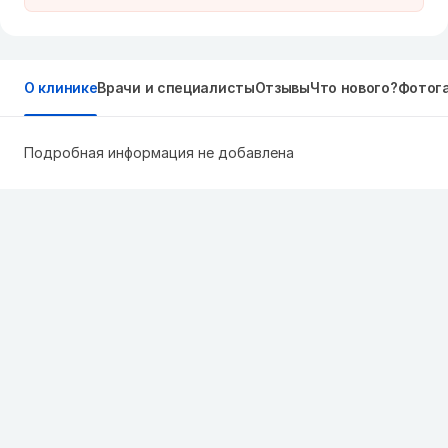
О клинике
Врачи и специалисты
Отзывы
Что нового?
Фотог
Подробная информация не добавлена