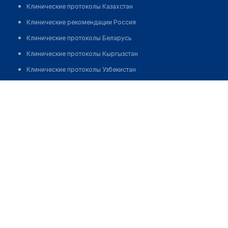
Клинические протоколы Казахстан
Клинические рекомендации Россия
Клинические протоколы Беларусь
Клинические протоколы Кыргызстан
Клинические протоколы Узбекистан
Клинические протоколы диагностики и лечения
Стоматологическая клиника "ЦЕНТР СЕМЕЙНОЙ
СТОМАТОЛОГИИ"
Обзоры мировой медицинской периодики
Заболевания: обзорные статьи
Позвонить
Новости здравоохранения
Медикаменты
Лабораторные показатели
Медицинские термины
Мобильные приложения
клиникам
МИС для клиники