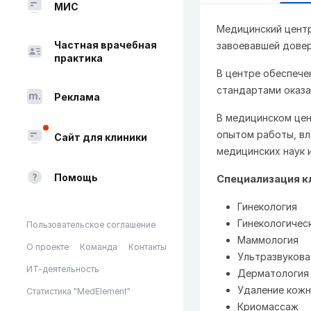
МИС
Медицинский центр
Частная врачебная
завоевавшей довер
практика
В центре обеспече
стандартами оказа
Реклама
В медицинском це
опытом работы, вл
Сайт для клиники
медицинских наук 
Помощь
Специализация к
Гинекология
Гинекологичес
Пользовательское соглашение
Маммология
О проекте
Команда
Контакты
Ультразвукова
ИТ-деятельность
Дерматология
Удаление кож
Статистика "MedElement"
Криомассаж