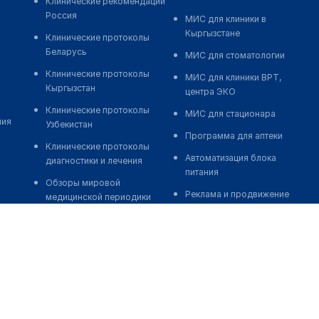
Клинические рекомендации
Россия
МИС для клиники в
Кыргызстане
Клинические протоколы
Беларусь
МИС для стоматологии
Клинические протоколы
МИС для клиники ВРТ,
Кыргызстан
центра ЭКО
Клинические протоколы
МИС для стационара
ния
Узбекистан
Программа для аптеки
Клинические протоколы
Автоматизация блока
диагностики и лечения
питания
Обзоры мировой
Реклама и продвижение
медицинской периодики
клиник
Заболевания: обзорные
Разработка сайта клиники
статьи
Разработка сайта клиники в
Новости здравоохранения
России
Медикаменты
Разработка сайта клиники в
Лабораторные показатели
Казахстане