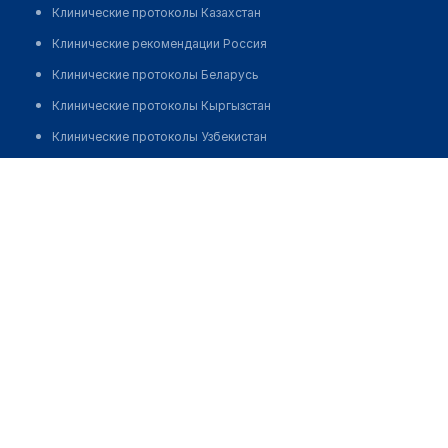
Клинические протоколы Казахстан
Клинические рекомендации Россия
Клинические протоколы Беларусь
Клинические протоколы Кыргызстан
Клинические протоколы Узбекистан
Клинические протоколы диагностики и лечения
​Клинико-диагностический центр "К-9"
Обзоры мировой медицинской периодики
Позвонить
Заболевания: обзорные статьи
Новости здравоохранения
Медикаменты
Лабораторные показатели
Медицинские термины
Мобильные приложения
клиникам
МИС для клиники