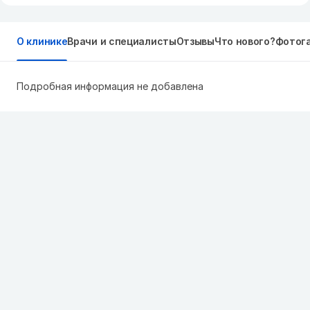
О клинике
Врачи и специалисты
Отзывы
Что нового?
Фотог
Подробная информация не добавлена