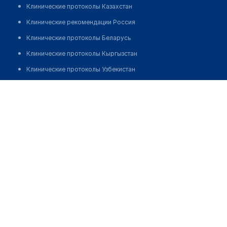
Клинические протоколы Казахстан
Клинические рекомендации Россия
Клинические протоколы Беларусь
Клинические протоколы Кыргызстан
Клинические протоколы Узбекистан
Клинические протоколы диагностики и лечения
Фельдшерско-акушерский пункт с. Раевка
Обзоры мировой медицинской периодики
Позвонить
Заболевания: обзорные статьи
Новости здравоохранения
Медикаменты
Лабораторные показатели
Медицинские термины
Мобильные приложения
клиникам
МИС для клиники