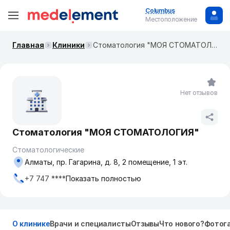
Columbus
Местоположение
Главная
Клиники
Стоматология "МОЯ СТОМАТОЛОГИЯ"
Нет отзывов
Стоматология "МОЯ СТОМАТОЛОГИЯ"
Стоматологические
Алматы, пр. Гагарина, д. 8​, 2 помещение, 1 эт.
+7 747 ****
Показать полностью
О клинике
Врачи и специалисты
Отзывы
Что нового?
Фотог