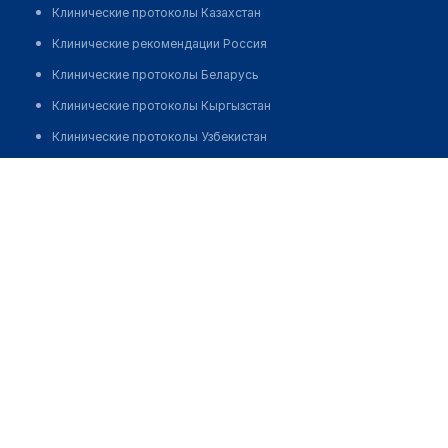
Клинические протоколы Казахстан
Клинические рекомендации Россия
Клинические протоколы Беларусь
Клинические протоколы Кыргызстан
Клинические протоколы Узбекистан
Клинические протоколы диагностики и лечения
Стоматология "МОЯ СТОМАТОЛОГИЯ"
Обзоры мировой медицинской периодики
Позвонить
Заболевания: обзорные статьи
Новости здравоохранения
Медикаменты
Лабораторные показатели
Медицинские термины
Мобильные приложения
клиникам
МИС для клиники