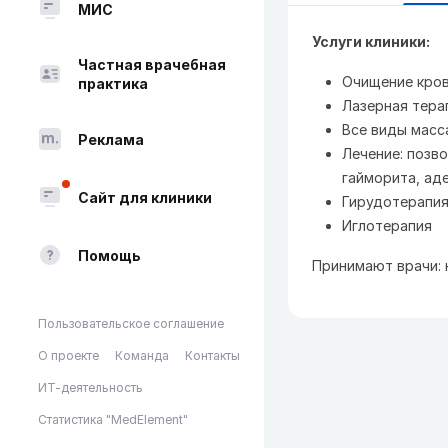
МИС
Услуги клиники:
Частная врачебная
Очищение кров
практика
Лазерная тера
Все виды масс
Реклама
Лечение: позв
гайморита, ад
Сайт для клиники
Гирудотерапи
Иглотерапия
Помощь
Принимают врачи: 
Пользовательское соглашение
О проекте
Команда
Контакты
ИТ-деятельность
Статистика "MedElement"