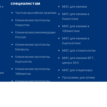
специалистам
й и
МИС для клиники
Частная врачебная практика
МИС для клиники в
к
Казахстане
Клинические протоколы
Казахстан
МИС для клиники в
Узбекистане
Клинические рекомендации
Россия
МИС для клиники в
Кыргызстане
Клинические протоколы
Беларусь
МИС для стоматологии
Клинические протоколы
МИС для клиники ВРТ,
Кыргызстан
центра ЭКО
Клинические протоколы
МИС для стационара
ния
Узбекистан
Программа для аптеки
Клинические протоколы
Автоматизация блока
диагностики и лечения
питания
Обзоры мировой
Реклама и продвижение
медицинской периодики
клиник
Заболевания: обзорные