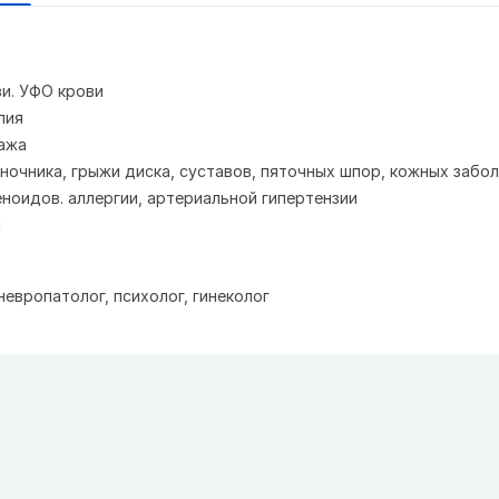
и. УФО крови
пия
ажа
оночника, грыжи диска, суставов, пяточных шпор, кожных забол
еноидов. аллергии, артериальной гипертензии
я
невропатолог, психолог, гинеколог