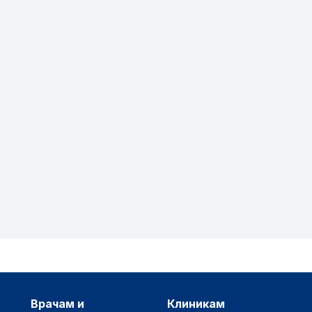
врачам и
клиникам