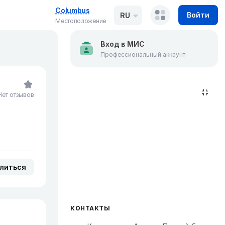
Columbus
Войти
RU
Местоположение
Вход в МИС
Профессиональный аккаунт
Нет отзывов
литься
КОНТАКТЫ