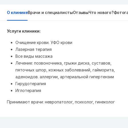
О клинике
Врачи и специалисты
Отзывы
Что нового?
Фотог
Услуги клиники:
Очищение крови. УФО крови
Лазерная терапия
Все виды массажа
Лечение: позвоночника, грыжи диска, суставов,
пяточных шпор, кожных заболеваний, гайморита,
аденоидов. аллергии, артериальной гипертензии
Гирудотерапия
Иглотерапия
Принимают врачи: невропатолог, психолог, гинеколог