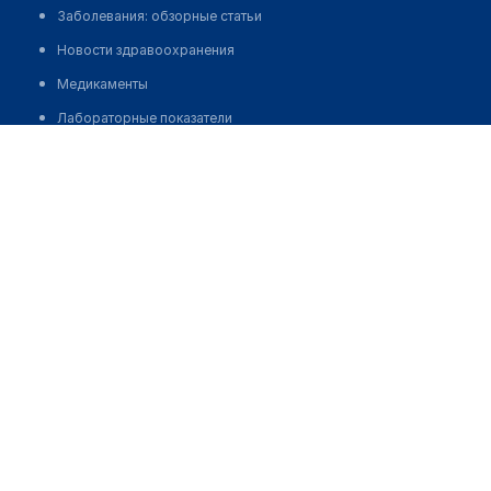
Заболевания: обзорные статьи
Новости здравоохранения
Медикаменты
Лабораторные показатели
Стоматологическая клиника "DENTEX" на Шевченко
Медицинские термины
Позвонить
Мобильные приложения
клиникам
МИС для клиники
МИС для клиники в Казахстане
МИС для клиники в Узбекистане
МИС для клиники в Кыргызстане
МИС для стоматологии
МИС для клиники ВРТ, центра ЭКО
МИС для стационара