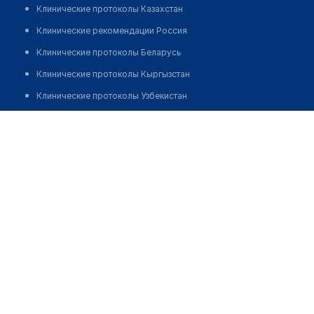
Клинические протоколы Казахстан
Клинические рекомендации Россия
Клинические протоколы Беларусь
Клинические протоколы Кыргызстан
Клинические протоколы Узбекистан
Клинические протоколы диагностики и лечения
Стоматологический кабинет "ТОТЫ"
Обзоры мировой медицинской периодики
Позвонить
Заболевания: обзорные статьи
Новости здравоохранения
Медикаменты
Лабораторные показатели
Медицинские термины
Мобильные приложения
клиникам
МИС для клиники