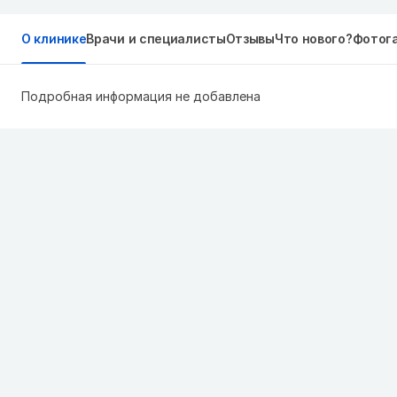
О клинике
Врачи и специалисты
Отзывы
Что нового?
Фотог
Подробная информация не добавлена