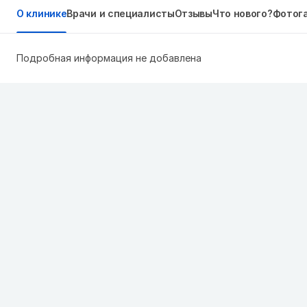
О клинике
Врачи и специалисты
Отзывы
Что нового?
Фотог
Подробная информация не добавлена