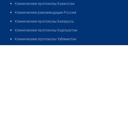
Клинические протоколы Казахстан
Клинические рекомендации Россия
Клинические протоколы Беларусь
Клинические протоколы Кыргызстан
Клинические протоколы Узбекистан
Клинические протоколы диагностики и лечения
Клиника "КОРТЕКС ДЕТСТВО"
Обзоры мировой медицинской периодики
Позвонить
Заболевания: обзорные статьи
Новости здравоохранения
Медикаменты
Лабораторные показатели
Медицинские термины
Мобильные приложения
клиникам
МИС для клиники