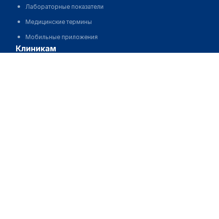
Лабораторные показатели
Медицинские термины
Мобильные приложения
клиникам
Стоматологическая клиника "АНГА" на Достык
МИС для клиники
Позвонить
МИС для клиники в Казахстане
МИС для клиники в Узбекистане
МИС для клиники в Кыргызстане
МИС для стоматологии
МИС для клиники ВРТ, центра ЭКО
МИС для стационара
Программа для аптеки
Автоматизация блока питания
Реклама и продвижение клиник