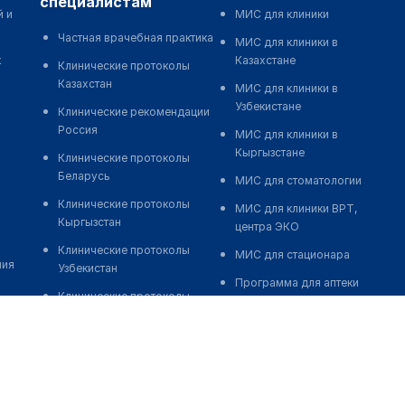
специалистам
й и
МИС для клиники
Частная врачебная практика
МИС для клиники в
к
Казахстане
Клинические протоколы
Казахстан
МИС для клиники в
Узбекистане
Клинические рекомендации
Россия
МИС для клиники в
Кыргызстане
Клинические протоколы
Беларусь
МИС для стоматологии
Клинические протоколы
МИС для клиники ВРТ,
Кыргызстан
центра ЭКО
Клинические протоколы
МИС для стационара
ния
Узбекистан
Программа для аптеки
Клинические протоколы
Автоматизация блока
диагностики и лечения
питания
Обзоры мировой
Реклама и продвижение
медицинской периодики
клиник
Заболевания: обзорные
Разработка сайта клиники