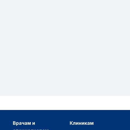
врачам и
клиникам