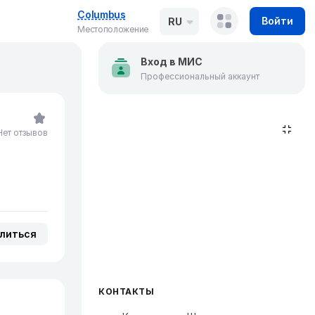
Columbus
Войти
RU
Местоположение
Вход в МИС
Профессиональный аккаунт
Нет отзывов
литься
КОНТАКТЫ