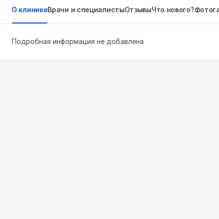
О клинике
Врачи и специалисты
Отзывы
Что нового?
Фотог
Подробная информация не добавлена