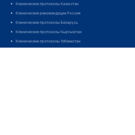
Клинические протоколы Казахстан
Клинические рекомендации Россия
Клинические протоколы Беларусь
Клинические протоколы Кыргызстан
Клинические протоколы Узбекистан
Клинические протоколы диагностики и лечения
Стоматологическая клиника "УЛЫБКА"
Обзоры мировой медицинской периодики
Позвонить
Заболевания: обзорные статьи
Новости здравоохранения
Медикаменты
Лабораторные показатели
Медицинские термины
Мобильные приложения
клиникам
МИС для клиники