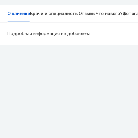
О клинике
Врачи и специалисты
Отзывы
Что нового?
Фотог
Подробная информация не добавлена