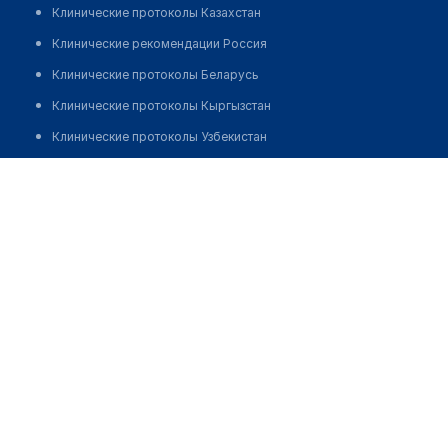
Клинические протоколы Казахстан
Клинические рекомендации Россия
Клинические протоколы Беларусь
Клинические протоколы Кыргызстан
Клинические протоколы Узбекистан
Клинические протоколы диагностики и лечения
​Стоматологическая клиника "ASIDENT"
Обзоры мировой медицинской периодики
Позвонить
Заболевания: обзорные статьи
Новости здравоохранения
Медикаменты
Лабораторные показатели
Медицинские термины
Мобильные приложения
клиникам
МИС для клиники