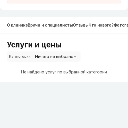
О клинике
Врачи и специалисты
Отзывы
Что нового?
Фотог
Услуги и цены
Категогория:
Не найдено услуг по выбранной категории