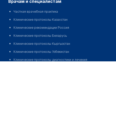
врачам и специалистам
Частная врачебная практика
Клинические протоколы Казахстан
Клинические рекомендации Россия
Клинические протоколы Беларусь
Клинические протоколы Кыргызстан
Клинические протоколы Узбекистан
Клинические протоколы диагностики и лечения
Стоматологическая клиника "ОРТОДОНТИКС"
Обзоры мировой медицинской периодики
Позвонить
Заболевания: обзорные статьи
Новости здравоохранения
Медикаменты
Лабораторные показатели
Медицинские термины
Мобильные приложения