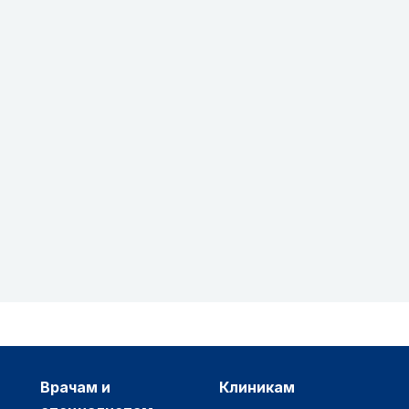
врачам и
клиникам