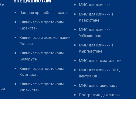
специалистам
й и
МИС для клиники
Частная врачебная практика
МИС для клиники в
к
Казахстане
Клинические протоколы
Казахстан
МИС для клиники в
Узбекистане
Клинические рекомендации
Россия
МИС для клиники в
Кыргызстане
Клинические протоколы
Беларусь
МИС для стоматологии
Клинические протоколы
МИС для клиники ВРТ,
Кыргызстан
центра ЭКО
Клинические протоколы
МИС для стационара
ния
Узбекистан
Программа для аптеки
Клинические протоколы
Автоматизация блока
диагностики и лечения
питания
Обзоры мировой
Реклама и продвижение
медицинской периодики
клиник
Заболевания: обзорные
Разработка сайта клиники