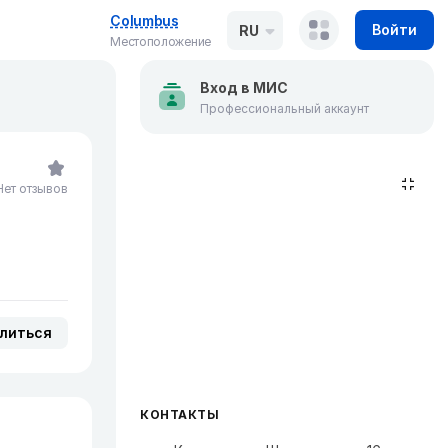
Columbus
Войти
RU
Местоположение
Вход в МИС
Профессиональный аккаунт
Нет отзывов
литься
КОНТАКТЫ