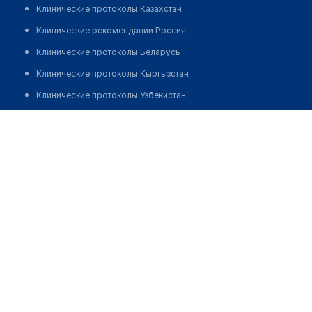
Клинические протоколы Казахстан
Клинические рекомендации Россия
Клинические протоколы Беларусь
Клинические протоколы Кыргызстан
Клинические протоколы Узбекистан
Клинические протоколы диагностики и лечения
Стоматологический центр "PREMIUM SERVICE CLINIC" на
Байтурсынова
Обзоры мировой медицинской периодики
Заболевания: обзорные статьи
Позвонить
Новости здравоохранения
Медикаменты
Лабораторные показатели
Медицинские термины
Мобильные приложения
клиникам
МИС для клиники