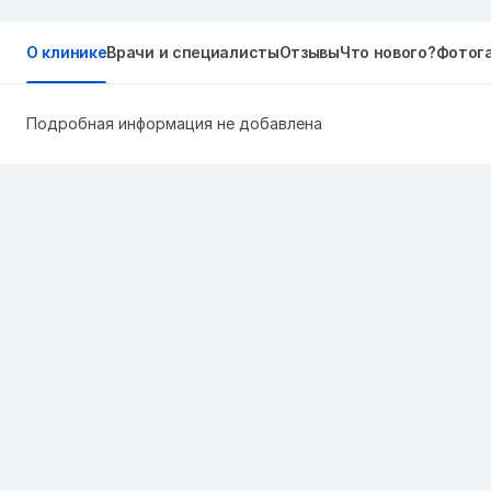
О клинике
Врачи и специалисты
Отзывы
Что нового?
Фотог
Подробная информация не добавлена