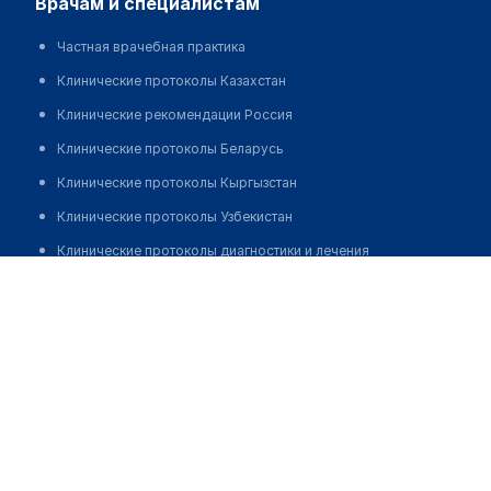
врачам и специалистам
Частная врачебная практика
Клинические протоколы Казахстан
Клинические рекомендации Россия
Клинические протоколы Беларусь
Клинические протоколы Кыргызстан
Клинические протоколы Узбекистан
Клинические протоколы диагностики и лечения
Медицинский центр "ДЕЛЬФИН" на Доватора
Обзоры мировой медицинской периодики
Позвонить
Заболевания: обзорные статьи
Новости здравоохранения
Медикаменты
Лабораторные показатели
Медицинские термины
Мобильные приложения