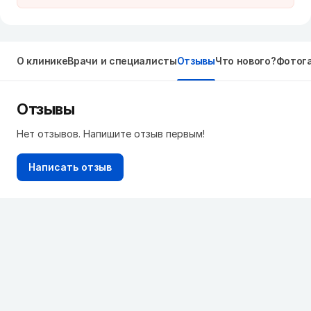
О клинике
Врачи и специалисты
Отзывы
Что нового?
Фотог
Отзывы
Нет отзывов. Напишите отзыв первым!
Написать отзыв