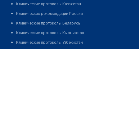
Клинические протоколы Казахстан
Клинические рекомендации Россия
Клинические протоколы Беларусь
Клинические протоколы Кыргызстан
Клинические протоколы Узбекистан
Клинические протоколы диагностики и лечения
Медицинский центр "ДЕЛЬФИН" на Доватора
Обзоры мировой медицинской периодики
Позвонить
Заболевания: обзорные статьи
Новости здравоохранения
Медикаменты
Лабораторные показатели
Медицинские термины
Мобильные приложения
клиникам
МИС для клиники