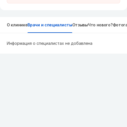
О клинике
Врачи и специалисты
Отзывы
Что нового?
Фотог
Информация о специалистах не добавлена