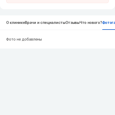
О клинике
Врачи и специалисты
Отзывы
Что нового?
Фотог
Фото не добавлены