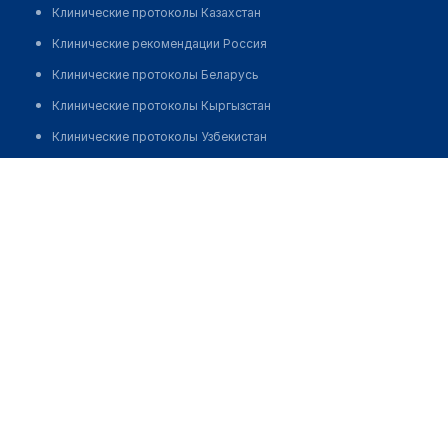
Клинические протоколы Казахстан
Клинические рекомендации Россия
Клинические протоколы Беларусь
Клинические протоколы Кыргызстан
Клинические протоколы Узбекистан
Клинические протоколы диагностики и лечения
Медицинский центр "ДЕЛЬФИН" на Доватора
Обзоры мировой медицинской периодики
Позвонить
Заболевания: обзорные статьи
Новости здравоохранения
Медикаменты
Лабораторные показатели
Медицинские термины
Мобильные приложения
клиникам
МИС для клиники