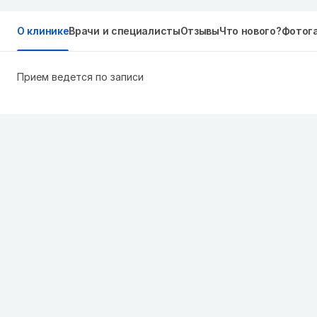
О клинике
Врачи и специалисты
Отзывы
Что нового?
Фотог
Прием ведется по записи