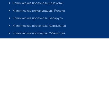
Клинические протоколы Казахстан
Клинические рекомендации Россия
Клинические протоколы Беларусь
Клинические протоколы Кыргызстан
Клинические протоколы Узбекистан
Клинические протоколы диагностики и лечения
Медицинский центр "АТЛАНТ"
Обзоры мировой медицинской периодики
Позвонить
Заболевания: обзорные статьи
Новости здравоохранения
Медикаменты
Лабораторные показатели
Медицинские термины
Мобильные приложения
клиникам
МИС для клиники