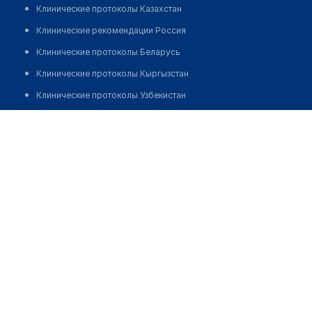
Клинические протоколы Казахстан
Клинические рекомендации Россия
Клинические протоколы Беларусь
Клинические протоколы Кыргызстан
Клинические протоколы Узбекистан
Клинические протоколы диагностики и лечения
Медицинский центр "ВАША ПОЛИКЛИНИКА"
Обзоры мировой медицинской периодики
Позвонить
Заболевания: обзорные статьи
Новости здравоохранения
Медикаменты
Лабораторные показатели
Медицинские термины
Мобильные приложения
клиникам
МИС для клиники