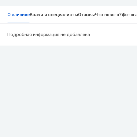
О клинике
Врачи и специалисты
Отзывы
Что нового?
Фотог
Подробная информация не добавлена