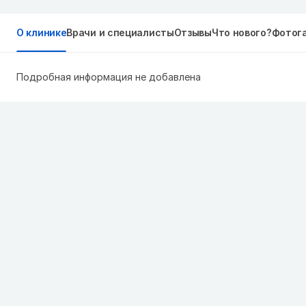
О клинике
Врачи и специалисты
Отзывы
Что нового?
Фотог
Подробная информация не добавлена