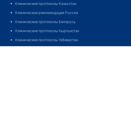
Клинические протоколы Казахстан
Клинические рекомендации Россия
Клинические протоколы Беларусь
Клинические протоколы Кыргызстан
Клинические протоколы Узбекистан
Клинические протоколы диагностики и лечения
Медицинский центр "ВАША ПОЛИКЛИНИКА"
Обзоры мировой медицинской периодики
Позвонить
Заболевания: обзорные статьи
Новости здравоохранения
Медикаменты
Лабораторные показатели
Медицинские термины
Мобильные приложения
клиникам
МИС для клиники