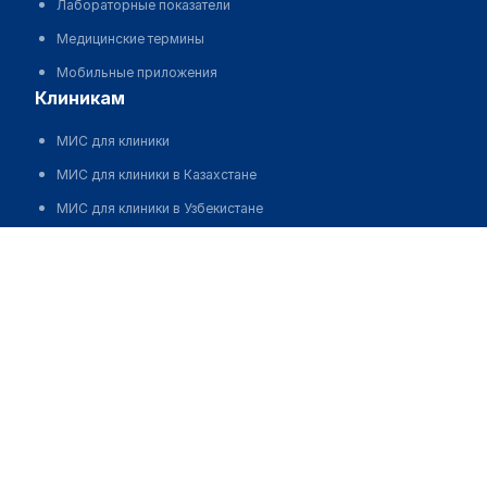
Лабораторные показатели
Медицинские термины
Мобильные приложения
клиникам
МИС для клиники
МИС для клиники в Казахстане
МИС для клиники в Узбекистане
МИС для клиники в Кыргызстане
МИС для стоматологии
МИС для клиники ВРТ, центра ЭКО
МИС для стационара
Программа для аптеки
Автоматизация блока питания
Реклама и продвижение клиник
Разработка сайта клиники