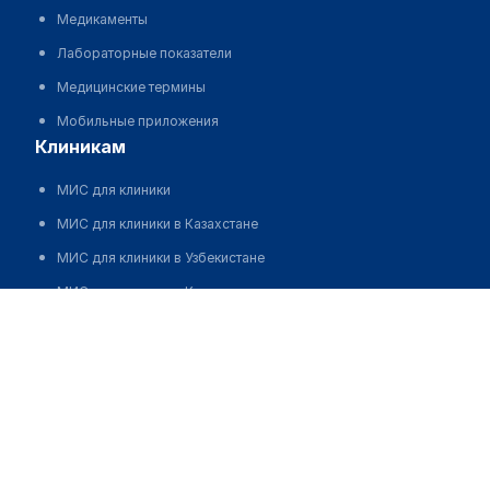
Медикаменты
Лабораторные показатели
Медицинские термины
Мобильные приложения
клиникам
МИС для клиники
МИС для клиники в Казахстане
МИС для клиники в Узбекистане
МИС для клиники в Кыргызстане
МИС для стоматологии
МИС для клиники ВРТ, центра ЭКО
МИС для стационара
Программа для аптеки
Автоматизация блока питания