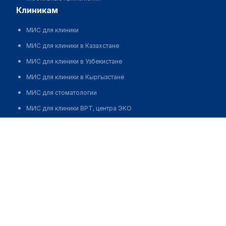
клиникам
МИС для клиники
МИС для клиники в Казахстане
МИС для клиники в Узбекистане
МИС для клиники в Кыргызстане
МИС для стоматологии
МИС для клиники ВРТ, центра ЭКО
МИС для стационара
Программа для аптеки
Автоматизация блока питания
Реклама и продвижение клиник
Разработка сайта клиники
Разработка сайта клиники в России
Разработка сайта клиники в Казахстане