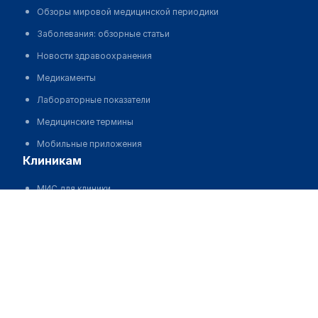
Обзоры мировой медицинской периодики
Заболевания: обзорные статьи
Новости здравоохранения
Медикаменты
Лабораторные показатели
Медицинские термины
Мобильные приложения
клиникам
МИС для клиники
МИС для клиники в Казахстане
МИС для клиники в Узбекистане
МИС для клиники в Кыргызстане
МИС для стоматологии
МИС для клиники ВРТ, центра ЭКО