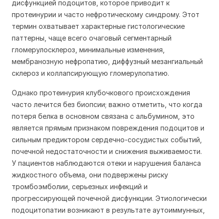
дисфункцией подоцитов, которое приводит к
протеинурии и часто нефротическому синдрому. Этот
термин охватывает характерные гистологические
паттерны, чаще всего очаговый сегментарный
гломерулосклероз, минимальные изменения,
мембранозную нефропатию, диффузный мезангиальный
склероз и коллапсирующую гломерулопатию.
Однако протеинурия клубочкового происхождения
часто лечится без биопсии; важно отметить, что когда
потеря белка в основном связана с альбумином, это
является прямым признаком повреждения подоцитов и
сильным предиктором сердечно-сосудистых событий,
почечной недостаточности и снижения выживаемости.
У пациентов наблюдаются отеки и нарушения баланса
жидкостного объема, они подвержены риску
тромбоэмболии, серьезных инфекций и
прогрессирующей почечной дисфункции. Этиологически
подоцитопатии возникают в результате аутоиммунных,