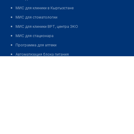
МИС для клиники в Кыргызстане
МИС для стоматологии
МИС для клиники ВРТ, центра ЭКО
МИС для стационара
Программа для аптеки
Автоматизация блока питания
Реклама и продвижение клиник
Разработка сайта клиники
Разработка сайта клиники в России
Разработка сайта клиники в Казахстане
Разработка сайта клиники в Беларуси
Разработка сайта клиники в Кыргызстане
Разработка сайта клиники в Узбекистане
для бизнеса