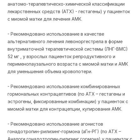
анатомо-терапевтическо-химической классификации
лекарственных средств (АТХ) - гестагены) у пациенток
с миомой матки для лечения АМК.
- Рекомендовано использование в качестве
альтернативного лечения левоноргестрела в форме
внутриматочной терапевтической системы (ЛНГ-ВМС)
52 мг , у взрослых пациенток репродуктивного и
перименопаузального возраста с миомой матки и АМК
для уменьшения объема кровопотери.
- Рекомендовано использование комбинированных
гормональных контрацептивов (по АТХ – гестагены и
эстрогены, фиксированные комбинации) у пациенток с
миомой матки для контрацепции, купирования АМК.
- Рекомендовано использование агонистов
гонадотропин-рилизинг-гормона (аГн-РГ) (по АТХ –
Аналоги гонадотропин-рилизинг гормона) у пациенток с