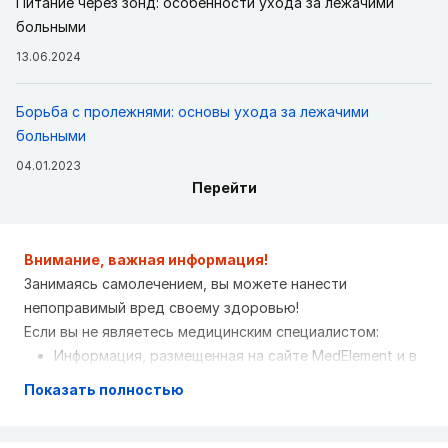
Питание через зонд: особенности ухода за лежачими
больными
13.06.2024
Борьба с пролежнями: основы ухода за лежачими
больными
04.01.2023
Перейти
Внимание, важная информация!
Занимаясь самолечением, вы можете нанести
непоправимый вред своему здоровью!
Если вы не являетесь медицинским специалистом:
Информация, размещенная на сайте MedElement и в
мобильных приложениях "MedElement
Показать полностью
(МедЭлемент)", "Lekar Pro", "Dariger Pro",
"Заболевания: справочник терапевта", не может и