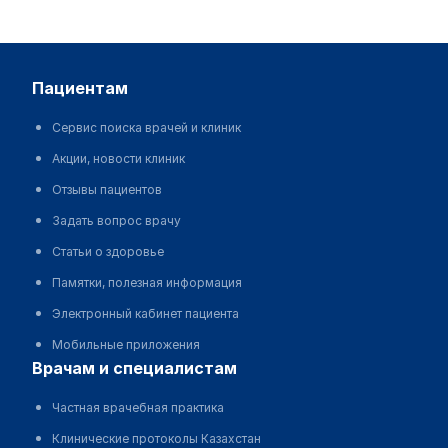
размещенная на данном сайте, не должна
использоваться для самовольного изменения
предписаний врача
Редакция MedElement не несет ответственности за
пациентам
какой-либо ущерб здоровью или материальный
ущерб, возникший в результате использования
Сервис поиска врачей и клиник
данного сайта
Акции, новости клиник
Отзывы пациентов
Задать вопрос врачу
Статьи о здоровье
Памятки, полезная информация
Электронный кабинет пациента
Мобильные приложения
врачам и специалистам
Частная врачебная практика
Клинические протоколы Казахстан