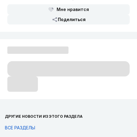
Клинические протоколы МЗ РК - 2019
Мне нравится
Третий этап (поздний) медицинской реабилитации.
Профиль "Травматология и ортопедия" (детская)
Поделиться
Клинические протоколы МЗ РК - 2019
ДРУГИЕ НОВОСТИ ИЗ ЭТОГО РАЗДЕЛА
ВСЕ РАЗДЕЛЫ