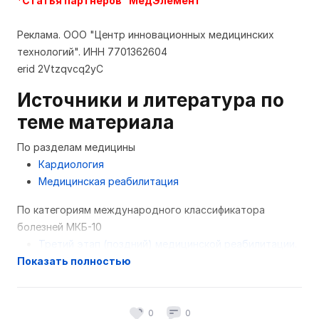
*Статья партнеров "МедЭлемент"
Реклама. ООО "Центр инновационных медицинских
технологий". ИНН 7701362604
erid 2Vtzqvcq2yC
Источники и литература по
теме материала
По разделам медицины
Кардиология
Медицинская реабилитация
По категориям международного классификатора
болезней МКБ-10
Третий этап (поздний) медицинской реабилитации.
Показать полностью
Профиль "Неврология и нейрохирургия" (взрослые)
Клинические протоколы МЗ РК - 2019
Третий этап (поздний) медицинской реабилитации.
Профиль "Травматология и ортопедия" (взрослые)
0
0