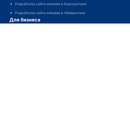
Разработка сайта клиники в Кыргызстане
Разработка сайта клиники в Узбекистане
для бизнеса
Партнёрство, инвестиции
Размещение рекламы
Разработчикам и стартапам
Медицинским ассоциациям
Корпорациям и регионам
о нас
Пользовательское соглашение
О проекте
Команда
Статистика "МедЭлемент"
Контакты