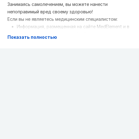
Занимаясь самолечением, вы можете нанести
непоправимый вред своему здоровью!
Если вы не являетесь медицинским специалистом:
Информация, размещенная на сайте MedElement и в
мобильных приложениях "MedElement
Показать полностью
(МедЭлемент)", "Lekar Pro", "Dariger Pro",
"Заболевания: справочник терапевта", не может и
не должна заменять очную консультацию врача.
Обязательно обращайтесь в медицинские
учреждения при наличии каких-либо заболеваний
или беспокоящих вас симптомов
Выбор лекарственных средств и их дозировки,
должен быть оговорен со специалистом. Только
врач может назначить нужное лекарство и его
дозировку с учетом заболевания и состояния
организма больного
Сайт MedElement и мобильные приложения
"MedElement (МедЭлемент)", "Lekar Pro", "Dariger
Pro","Заболевания: справочник терапевта"