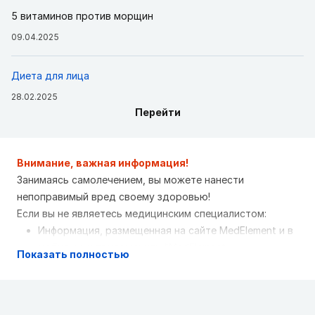
5 витаминов против морщин
09.04.2025
Диета для лица
28.02.2025
Перейти
Внимание, важная информация!
Занимаясь самолечением, вы можете нанести
непоправимый вред своему здоровью!
Если вы не являетесь медицинским специалистом:
Информация, размещенная на сайте MedElement и в
мобильных приложениях "MedElement
Показать полностью
(МедЭлемент)", "Lekar Pro", "Dariger Pro",
"Заболевания: справочник терапевта", не может и
не должна заменять очную консультацию врача.
Обязательно обращайтесь в медицинские