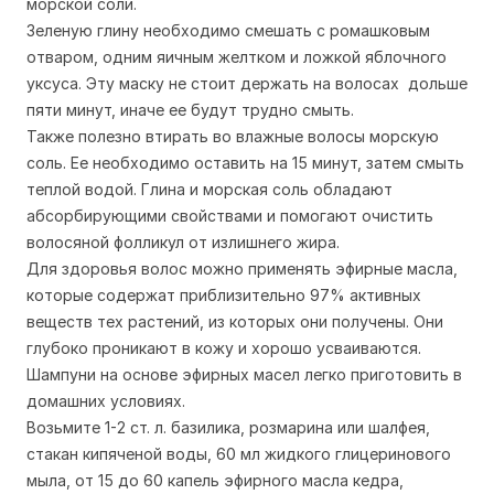
морской соли.
Зеленую глину необходимо смешать с ромашковым
отваром, одним яичным желтком и ложкой яблочного
уксуса. Эту маску не стоит держать на волосах дольше
пяти минут, иначе ее будут трудно смыть.
Также полезно втирать во влажные волосы морскую
соль. Ее необходимо оставить на 15 минут, затем смыть
теплой водой. Глина и морская соль обладают
абсорбирующими свойствами и помогают очистить
волосяной фолликул от излишнего жира.
Для здоровья волос можно применять эфирные масла,
которые содержат приблизительно 97% активных
веществ тех растений, из которых они получены. Они
глубоко проникают в кожу и хорошо усваиваются.
Шампуни на основе эфирных масел легко приготовить в
домашних условиях.
Возьмите 1-2 ст. л. базилика, розмарина или шалфея,
стакан кипяченой воды, 60 мл жидкого глицеринового
мыла, от 15 до 60 капель эфирного масла кедра,