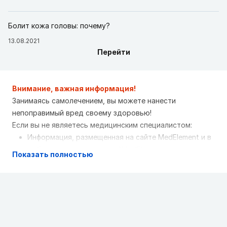
Болит кожа головы: почему?
13.08.2021
Перейти
Внимание, важная информация!
Занимаясь самолечением, вы можете нанести
непоправимый вред своему здоровью!
Если вы не являетесь медицинским специалистом:
Информация, размещенная на сайте MedElement и в
мобильных приложениях "MedElement
Показать полностью
(МедЭлемент)", "Lekar Pro", "Dariger Pro",
"Заболевания: справочник терапевта", не может и
не должна заменять очную консультацию врача.
Обязательно обращайтесь в медицинские
учреждения при наличии каких-либо заболеваний
или беспокоящих вас симптомов