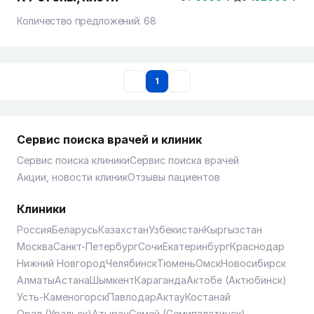
Количество предложений:
68
1
Сервис поиска врачей и клиник
Сервис поиска клиники
Сервис поиска врачей
Акции, новости клиник
Отзывы пациентов
Клиники
Россия
Беларусь
Казахстан
Узбекистан
Кыргызстан
Москва
Санкт-Петербург
Сочи
Екатеринбург
Краснодар
Нижний Новгород
Челябинск
Тюмень
Омск
Новосибирск
Алматы
Астана
Шымкент
Караганда
Актобе (Актюбинск)
Усть-Каменогорск
Павлодар
Актау
Костанай
Орал (Уральск)
Атырау
Семей (Семипалатинск)