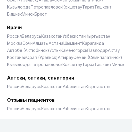
Кызылорда
Петропавловск
Кокшетау
Тараз
Ташкент
Бишкек
Минск
Брест
Врачи
Россия
Беларусь
Казахстан
Узбекистан
Кыргызстан
Москва
Сочи
Алматы
Астана
Шымкент
Караганда
Актобе (Актюбинск)
Усть-Каменогорск
Павлодар
Актау
Костанай
Орал (Уральск)
Атырау
Семей (Семипалатинск)
Кызылорда
Петропавловск
Кокшетау
Тараз
Ташкент
Минск
Аптеки, оптики, санатории
Россия
Беларусь
Казахстан
Узбекистан
Кыргызстан
Отзывы пациентов
Россия
Беларусь
Казахстан
Узбекистан
Кыргызстан