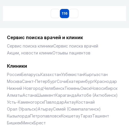
116
Сервис поиска врачей и клиник
Сервис поиска клиники
Сервис поиска врачей
Акции, новости клиник
Отзывы пациентов
Клиники
Россия
Беларусь
Казахстан
Узбекистан
Кыргызстан
Москва
Санкт-Петербург
Сочи
Екатеринбург
Краснодар
Нижний Новгород
Челябинск
Тюмень
Омск
Новосибирск
Алматы
Астана
Шымкент
Караганда
Актобе (Актюбинск)
Усть-Каменогорск
Павлодар
Актау
Костанай
Орал (Уральск)
Атырау
Семей (Семипалатинск)
Кызылорда
Петропавловск
Кокшетау
Тараз
Ташкент
Бишкек
Минск
Брест