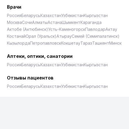
Врачи
Россия
Беларусь
Казахстан
Узбекистан
Кыргызстан
Москва
Сочи
Алматы
Астана
Шымкент
Караганда
Актобе (Актюбинск)
Усть-Каменогорск
Павлодар
Актау
Костанай
Орал (Уральск)
Атырау
Семей (Семипалатинск)
Кызылорда
Петропавловск
Кокшетау
Тараз
Ташкент
Минск
Аптеки, оптики, санатории
Россия
Беларусь
Казахстан
Узбекистан
Кыргызстан
Отзывы пациентов
Россия
Беларусь
Казахстан
Узбекистан
Кыргызстан