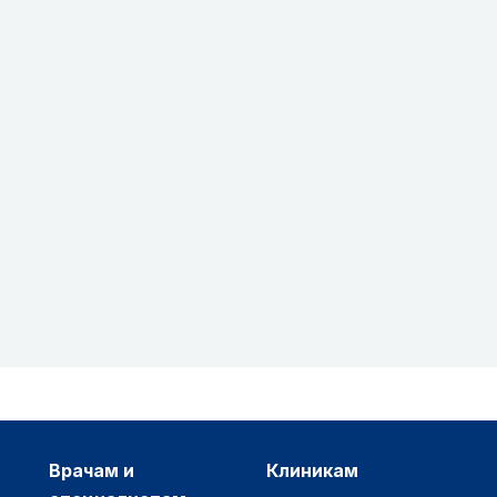
врачам и
клиникам