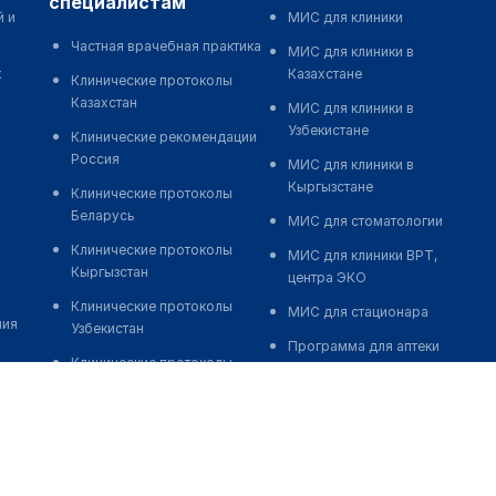
специалистам
й и
МИС для клиники
Частная врачебная практика
МИС для клиники в
к
Казахстане
Клинические протоколы
Казахстан
МИС для клиники в
Узбекистане
Клинические рекомендации
Россия
МИС для клиники в
Кыргызстане
Клинические протоколы
Беларусь
МИС для стоматологии
Клинические протоколы
МИС для клиники ВРТ,
Кыргызстан
центра ЭКО
Клинические протоколы
МИС для стационара
ния
Узбекистан
Программа для аптеки
Клинические протоколы
Автоматизация блока
диагностики и лечения
питания
Обзоры мировой
Реклама и продвижение
медицинской периодики
клиник
Заболевания: обзорные
Разработка сайта клиники