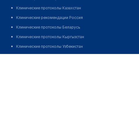
Клинические протоколы Казахстан
Клинические рекомендации Россия
Клинические протоколы Беларусь
Клинические протоколы Кыргызстан
Клинические протоколы Узбекистан
Клинические протоколы диагностики и лечения
Аптека ИП "Калтаева"
Обзоры мировой медицинской периодики
Позвонить
Заболевания: обзорные статьи
Новости здравоохранения
Медикаменты
Лабораторные показатели
Медицинские термины
Мобильные приложения
клиникам